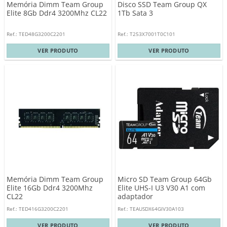
Memória Dimm Team Group
Disco SSD Team Group QX
Elite 8Gb Ddr4 3200Mhz CL22
1Tb Sata 3
Ref.: TED48G3200C2201
Ref.: T253X7001T0C101
VER PRODUTO
VER PRODUTO
Memória Dimm Team Group
Micro SD Team Group 64Gb
Elite 16Gb Ddr4 3200Mhz
Elite UHS-I U3 V30 A1 com
CL22
adaptador
Ref.: TED416G3200C2201
Ref.: TEAUSDX64GIV30A103
VER PRODUTO
VER PRODUTO