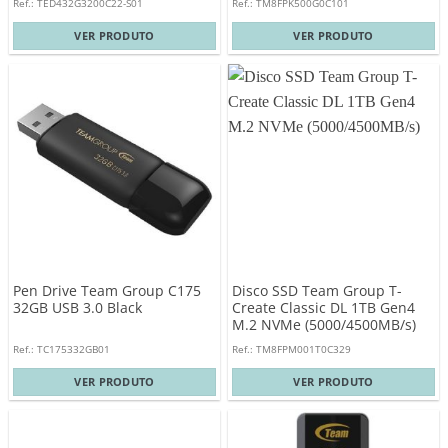
Ref.: TED432G3200C22-S01
Ref.: TM8FPK500G0C101
VER PRODUTO
VER PRODUTO
Pen Drive Team Group C175
Disco SSD Team Group T-
32GB USB 3.0 Black
Create Classic DL 1TB Gen4
M.2 NVMe (5000/4500MB/s)
Ref.: TC175332GB01
Ref.: TM8FPM001T0C329
VER PRODUTO
VER PRODUTO