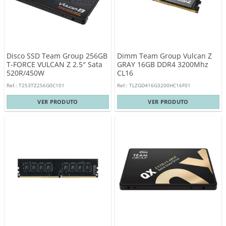
Disco SSD Team Group 256GB
Dimm Team Group Vulcan Z
T-FORCE VULCAN Z 2.5″ Sata
GRAY 16GB DDR4 3200Mhz
520R/450W
CL16
Ref.: T253TZ256G0C101
Ref.: TLZGD416G3200HC16F01
VER PRODUTO
VER PRODUTO