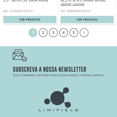
2.5″ SATA CX2 540R-490W
M.2 PCIe 4.0 NVMe MP44L
4800R-4400W
Ref.: T253X6001T0C101
Ref.: TM8FPK002T0C101
VER PRODUTO
VER PRODUTO
1
2
3
4
5