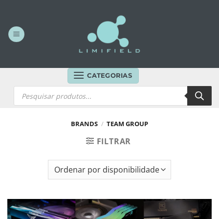
Skip
to
content
CATEGORIAS
Products
search
BRANDS
/
TEAM GROUP
FILTRAR