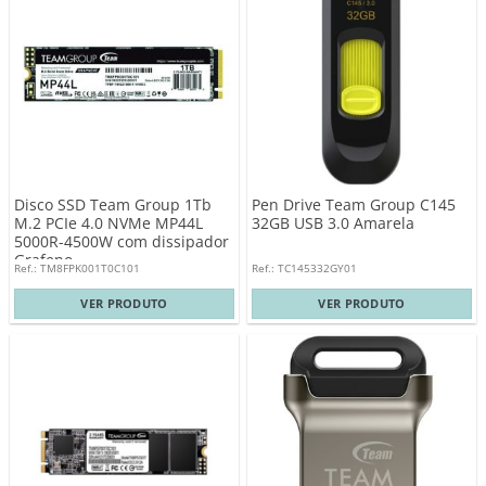
Disco SSD Team Group 1Tb
Pen Drive Team Group C145
M.2 PCIe 4.0 NVMe MP44L
32GB USB 3.0 Amarela
5000R-4500W com dissipador
Grafeno
Ref.: TM8FPK001T0C101
Ref.: TC145332GY01
VER PRODUTO
VER PRODUTO