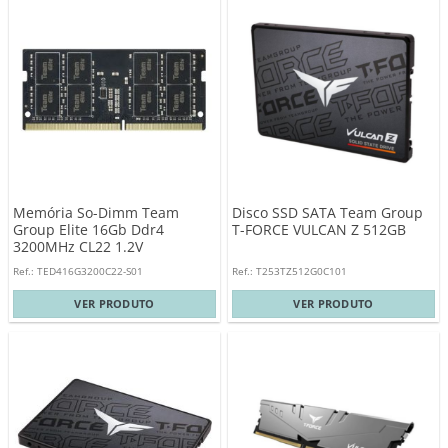
Memória So-Dimm Team
Disco SSD SATA Team Group
Group Elite 16Gb Ddr4
T-FORCE VULCAN Z 512GB
3200MHz CL22 1.2V
Ref.: TED416G3200C22-S01
Ref.: T253TZ512G0C101
VER PRODUTO
VER PRODUTO