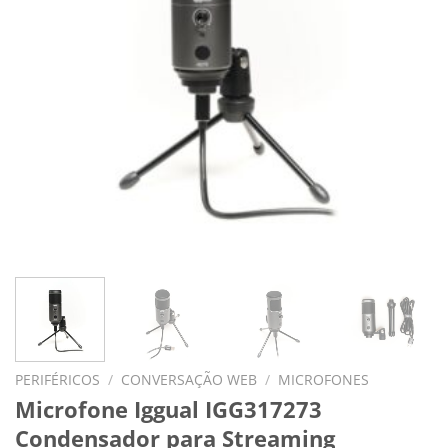
PERIFÉRICOS
/
CONVERSAÇÃO WEB
/
MICROFONES
Microfone Iggual IGG317273
Condensador para Streaming