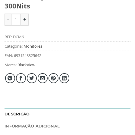
300Nits
Quantidade de Monitor Dual Portátil BlackView DCM6 14" Ips 
REF:
DCM6
Categoria:
Monitores
EAN:
6931548325642
Marca:
BlackView
DESCRIÇÃO
INFORMAÇÃO ADICIONAL