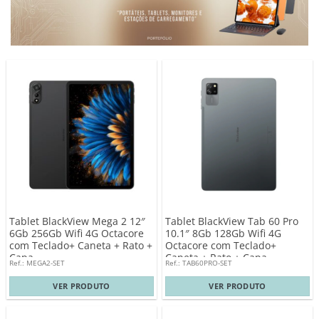
Tablet BlackView Mega 2 12″
Tablet BlackView Tab 60 Pro
6Gb 256Gb Wifi 4G Octacore
10.1″ 8Gb 128Gb Wifi 4G
com Teclado+ Caneta + Rato +
Octacore com Teclado+
Capa
Caneta + Rato + Capa
Ref.: MEGA2-SET
Ref.: TAB60PRO-SET
VER PRODUTO
VER PRODUTO