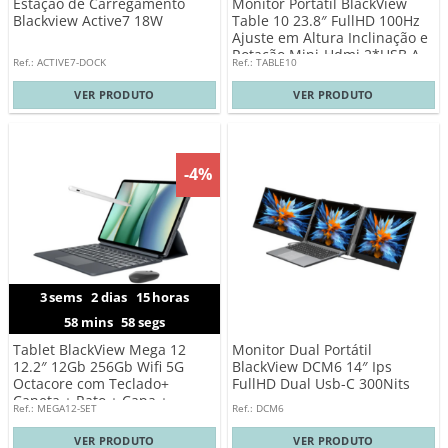
Estação de Carregamento
Monitor Portátil BlackView
Blackview Active7 18W
Table 10 23.8″ FullHD 100Hz
Ajuste em Altura Inclinação e
Rotação Mini-Hdmi 2*USB A
Ref.: ACTIVE7-DOCK
Ref.: TABLE10
2*Usb-C
VER PRODUTO
VER PRODUTO
-4%
3
sems
2
dias
15
horas
58
mins
57
segs
Tablet BlackView Mega 12
Monitor Dual Portátil
12.2″ 12Gb 256Gb Wifi 5G
BlackView DCM6 14″ Ips
Octacore com Teclado+
FullHD Dual Usb-C 300Nits
Caneta + Rato + Capa +
Ref.: MEGA12-SET
Ref.: DCM6
Película Protetora
VER PRODUTO
VER PRODUTO