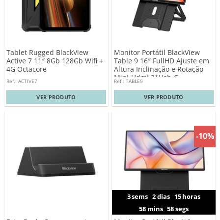
Tablet Rugged BlackView
Monitor Portátil BlackView
Active 7 11″ 8Gb 128Gb Wifi +
Table 9 16″ FullHD Ajuste em
4G Octacore
Altura Inclinação e Rotação
Mini-Hdmi 2*Usb-C
Ref.: ACTIVE7
Ref.: TABLE9
VER PRODUTO
VER PRODUTO
-10%
3
sems
2
dias
15
horas
58
mins
57
segs