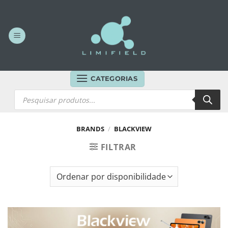
Skip
to
content
CATEGORIAS
Products
search
BRANDS
/
BLACKVIEW
FILTRAR