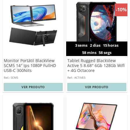
-10%
3
sems
2
dias
15
horas
58
mins
57
segs
Monitor Portátil BlackView
Tablet Rugged BlackView
SCM5 14″ Ips 1080P FullHD
Active 5 8.68″ 6Gb 128Gb Wifi
USB-C 300Nits
+ 4G Octacore
Ref.: SCM5
Ref.: ACTIVE5
VER PRODUTO
VER PRODUTO