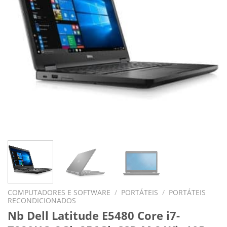
COMPUTADORES E SOFTWARE
/
PORTÁTEIS
/
PORTÁTEIS
RECONDICIONADOS
Nb Dell Latitude E5480 Core i7-