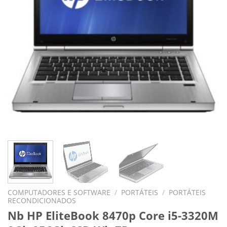
COMPUTADORES E SOFTWARE
/
PORTÁTEIS
/
PORTÁTEIS
RECONDICIONADOS
Nb HP EliteBook 8470p Core i5-3320M