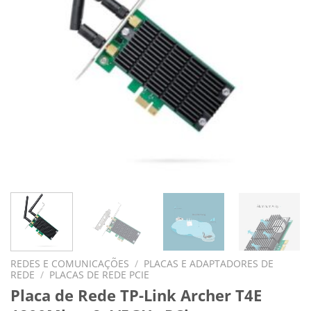
REDES E COMUNICAÇÕES
/
PLACAS E ADAPTADORES DE
REDE
/
PLACAS DE REDE PCIE
Placa de Rede TP-Link Archer T4E