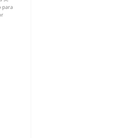
o para
or