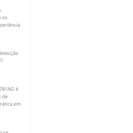
a
m os
periência
detecção
FI
N781ND é
s de
rática em
a se