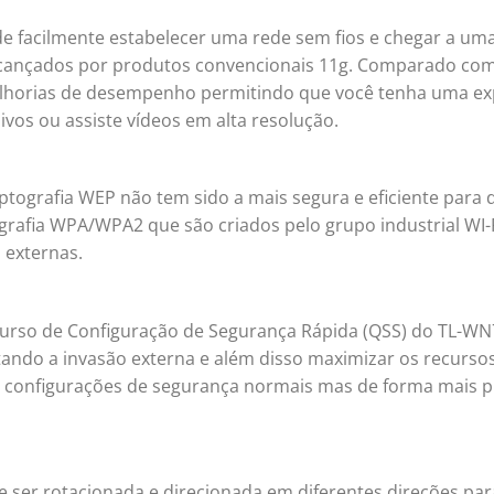
 facilmente estabelecer uma rede sem fios e chegar a um
 alcançados por produtos convencionais 11g. Comparado co
horias de desempenho permitindo que você tenha uma ex
vos ou assiste vídeos em alta resolução.
ptografia WEP não tem sido a mais segura e eficiente para 
rafia WPA/WPA2 que são criados pelo grupo industrial WI-
 externas.
ecurso de Configuração de Segurança Rápida (QSS) do TL-W
tando a invasão externa e além disso maximizar os recurso
 configurações de segurança normais mas de forma mais p
er rotacionada e direcionada em diferentes direções par