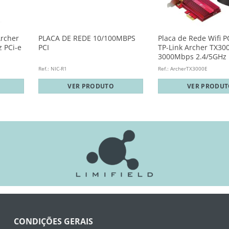
Archer
PLACA DE REDE 10/100MBPS
Placa de Rede Wifi P
 PCi-e
PCI
TP-Link Archer TX30
3000Mbps 2.4/5GHz
Ref.: NIC-R1
Ref.: ArcherTX3000E
VER PRODUTO
VER PRODU
CONDIÇÕES GERAIS