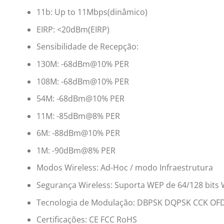
11b: Up to 11Mbps(dinâmico)
EIRP: <20dBm(EIRP)
Sensibilidade de Recepção:
130M: -68dBm@10% PER
108M: -68dBm@10% PER
54M: -68dBm@10% PER
11M: -85dBm@8% PER
6M: -88dBm@10% PER
1M: -90dBm@8% PER
Modos Wireless: Ad-Hoc / modo Infraestrutura
Segurança Wireless: Suporta WEP de 64/128 bit
Tecnologia de Modulação: DBPSK DQPSK CCK O
Certificações: CE FCC RoHS