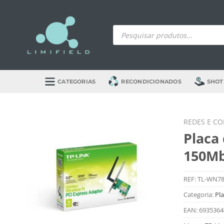
Skip
to
Products
content
search
CATEGORIAS
RECONDICIONADOS
SHOT
REDES E C
Placa 
150Mb
REF:
TL-WN7
Categoria:
Pl
EAN:
6935364