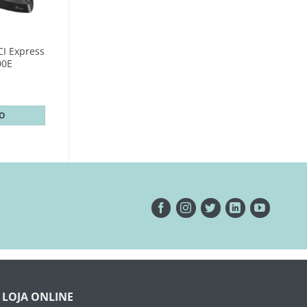
CI Express
00E
TO
LOJA ONLINE