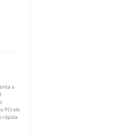
onta a
I
ão
o PCI ele
o rápida