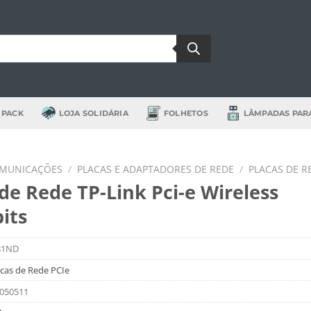
 PACK
LOJA SOLIDÁRIA
FOLHETOS
LÂMPADAS PAR
OMUNICAÇÕES
/
PLACAS E ADAPTADORES DE REDE
/
PLACAS DE R
de Rede TP-Link Pci-e Wireless
its
81ND
acas de Rede PCIe
050511