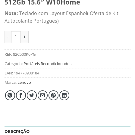
512Gb 15.6″ W10Home
Nota:
Teclado com Layout Espanhol( Oferta de Kit
Autocolante Português)
Quantidade de Portátil Lenovo V15-IIL I3-10th 8Gb 512Gb 15
REF:
82C500K0PG
Categoria:
Portáteis Recondicionados
EAN:
194778908184
Marca:
Lenovo
DESCRIÇÃO