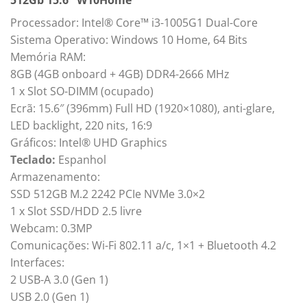
Processador: Intel® Core™ i3-1005G1 Dual-Core
Sistema Operativo: Windows 10 Home, 64 Bits
Memória RAM:
8GB (4GB onboard + 4GB) DDR4-2666 MHz
1 x Slot SO-DIMM (ocupado)
Ecrã: 15.6″ (396mm) Full HD (1920×1080), anti-glare,
LED backlight, 220 nits, 16:9
Gráficos: Intel® UHD Graphics
Teclado:
Espanhol
Armazenamento:
SSD 512GB M.2 2242 PCIe NVMe 3.0×2
1 x Slot SSD/HDD 2.5 livre
Webcam: 0.3MP
Comunicações: Wi-Fi 802.11 a/c, 1×1 + Bluetooth 4.2
Interfaces:
2 USB-A 3.0 (Gen 1)
USB 2.0 (Gen 1)