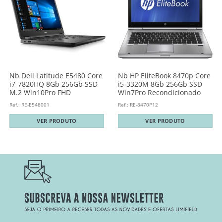
Nb Dell Latitude E5480 Core
Nb HP EliteBook 8470p Core
i7-7820HQ 8Gb 256Gb SSD
i5-3320M 8Gb 256Gb SSD
M.2 Win10Pro FHD
Win7Pro Recondicionado
Ref.: RE-E548001
Ref.: RE-8470P12
VER PRODUTO
VER PRODUTO