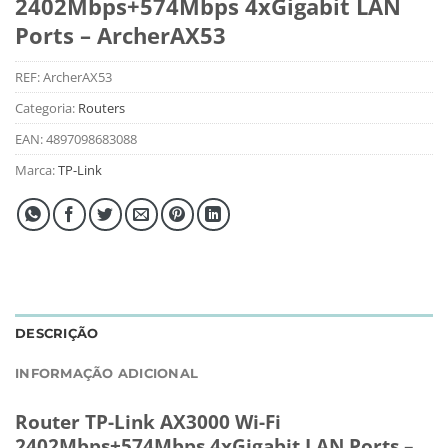
2402Mbps+574Mbps 4xGigabit LAN
Ports – ArcherAX53
REF:
ArcherAX53
Categoria:
Routers
EAN:
4897098683088
Marca:
TP-Link
DESCRIÇÃO
INFORMAÇÃO ADICIONAL
Router TP-Link AX3000 Wi-Fi
2402Mbps+574Mbps 4xGigabit LAN Ports –