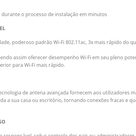
nta durante o processo de instalação em minutos
EL
idade, poderoso padrão Wi-Fi 802.11ac, 3x mais rápido do q
odendo assim oferecer desempenho Wi-Fi em seu pleno poten
erior para Wi-Fi mais rápido.
ecnologia de antena avançada fornecem aos utilizadores m
toda a sua casa ou escritório, tornando conexões fracas e q
SO
o responsável, sob o controlo dos pais ou administradores.