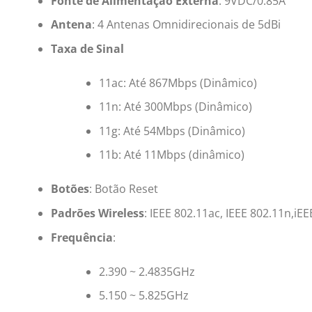
Fonte de Alimentação Externa
: 9VDC/0.85A
Antena
: 4 Antenas Omnidirecionais de 5dBi
Taxa de Sinal
11ac: Até 867Mbps (Dinâmico)
11n: Até 300Mbps (Dinâmico)
11g: Até 54Mbps (Dinâmico)
11b: Até 11Mbps (dinâmico)
Botões
: Botão Reset
Padrões Wireless
: IEEE 802.11ac, IEEE 802.11n,iEE
Frequência
:
2.390 ~ 2.4835GHz
5.150 ~ 5.825GHz