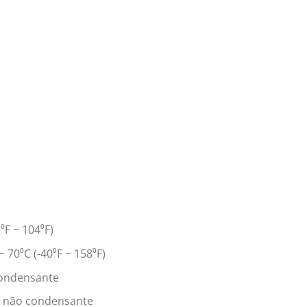
⁰F ~ 104⁰F)
70⁰C (-40⁰F ~ 158⁰F)
condensante
 não condensante