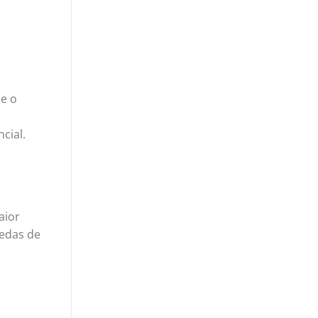
ue o
cial.
aior
uedas de