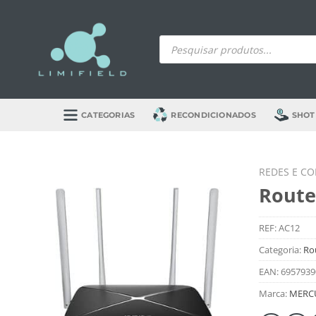
Skip
to
Products
content
search
CATEGORIAS
RECONDICIONADOS
SHOT
REDES E C
Route
REF:
AC12
Categoria:
Ro
EAN:
6957939
Marca:
MERC