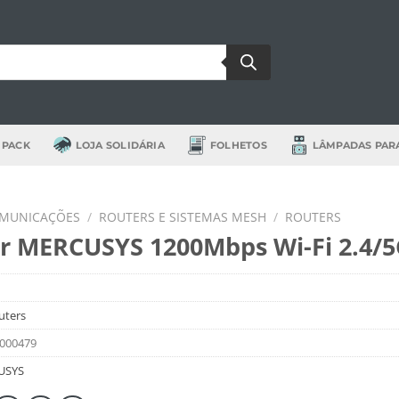
 PACK
LOJA SOLIDÁRIA
FOLHETOS
LÂMPADAS PAR
OMUNICAÇÕES
/
ROUTERS E SISTEMAS MESH
/
ROUTERS
r MERCUSYS 1200Mbps Wi-Fi 2.4/
uters
000479
USYS