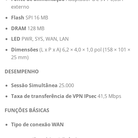
externo
Flash
SPI 16 MB
DRAM
128 MB
LED
PWR, SYS, WAN, LAN
Dimensões
(L x P x A) 6,2 × 4,0 × 1,0 pol (158 × 101 ×
25 mm)
DESEMPENHO
Sessão Simultânea
25.000
Taxa de transferência de VPN IPsec
41,5 Mbps
FUNÇÕES BÁSICAS
Tipo de conexão WAN