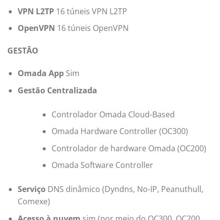
VPN L2TP
16 túneis VPN L2TP
OpenVPN
16 túneis OpenVPN
GESTÃO
Omada App
Sim
Gestão Centralizada
Controlador Omada Cloud-Based
Omada Hardware Controller (OC300)
Controlador de hardware Omada (OC200)
Omada Software Controller
Serviço
DNS dinâmico (Dyndns, No-IP, Peanuthull,
Comexe)
Acesso à nuvem
sim (por meio do OC300, OC200,