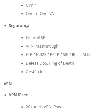
UPnP
One-to-One NAT
Segurança
Firewall SPI
VPN Passthrough
FTP / H.323 / PPTP / SIP / IPsec ALG
Defesa DoS, Ping of Death
Gestão local
VPN
VPN IPsec
20 túneis VPN IPsec