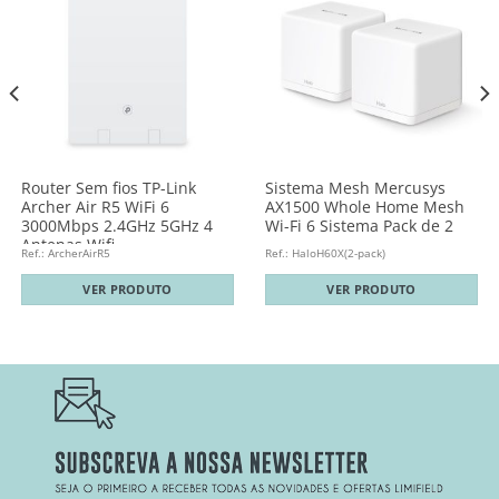
Router Sem fios TP-Link
Sistema Mesh Mercusys
Archer Air R5 WiFi 6
AX1500 Whole Home Mesh
3000Mbps 2.4GHz 5GHz 4
Wi-Fi 6 Sistema Pack de 2
Antenas Wifi
Ref.: ArcherAirR5
Ref.: HaloH60X(2-pack)
VER PRODUTO
VER PRODUTO