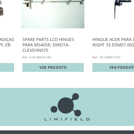
ADIÇAS
SPARE PARTS LCD HINGES
HINGUE ACER PARA 
PC-EB
PARA M540SR, DIREITA-
RIGHT 33.EDM07.00
CLEVO/INSYS
Ref.: 6-43-M5S41-RH
Ref.: 33.3DM07.002
VER PRODUTO
VER PRODU