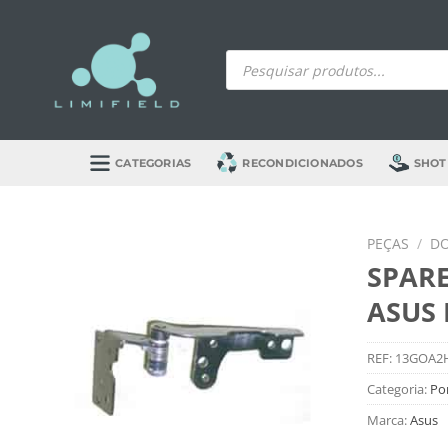
Skip
to
Products
content
search
CATEGORIAS
RECONDICIONADOS
SHOT
PEÇAS
/
DO
SPARE
ASUS 
REF:
13GOA2
Categoria:
Por
Marca:
Asus