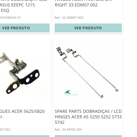
ASUS EEEPC 1215
RIGHT 33.EDM07.002
– ESQ
A2H10M030-10
Ref.: 33.3DM07.002
VER PRODUTO
VER PRODUTO
GUES ACER 5625/5820
SPARE PARTS DOBRADIÇAS / LCD
r.
HINGES ACER AS 5250 5252 5733
5742
G07.002
Ref.: 33.R4F02.004