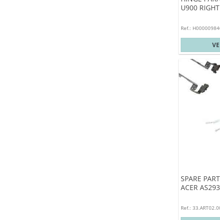
U900 RIGHT
Ref.: H00000984
V
SPARE PART
ACER AS293
Ref.: 33.ART02.0