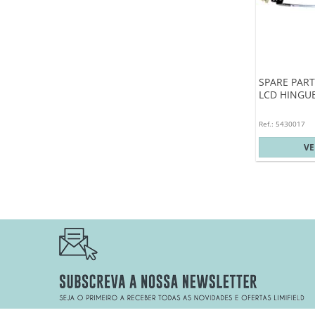
SPARE PART
LCD HINGU
Ref.: 5430017
V