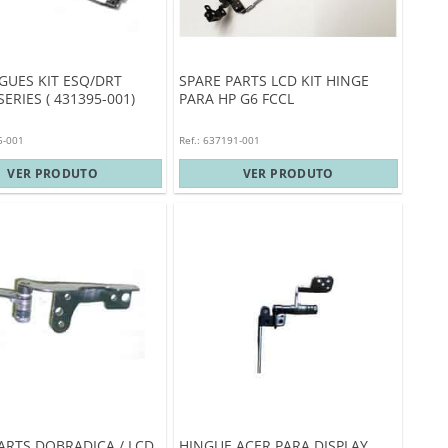
GUES KIT ESQ/DRT
SPARE PARTS LCD KIT HINGE
ERIES ( 431395-001)
PARA HP G6 FCCL
5-001
Ref.: 637191-001
VER PRODUTO
VER PRODUTO
ARTS DOBRADIÇA / LCD
HINGUE ACER PARA DISPLAY