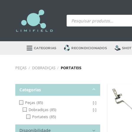
Skip
to
Products
content
search
CATEGORIAS
RECONDICIONADOS
SHOT
PEÇAS
/
DOBRADIÇAS
/
PORTATEIS
Categorias
Peças
(85)
[-]
Dobradiças
(85)
[-]
Portateis
(85)
Disponibilidade