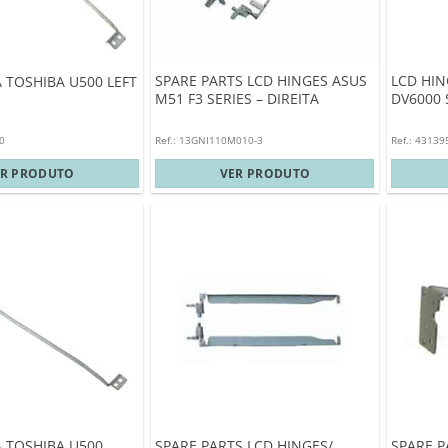
SPARE PARTS LCD HINGES ASUS
LCD HIN
 TOSHIBA U500 LEFT
M51 F3 SERIES – DIREITA
DV6000 S
0
Ref.: 13GNI110M010-3
Ref.: 43139
ER PRODUTO
VER PRODUTO
 TOSHIBA U500
SPARE PARTS LCD HINGES/
SPARE P