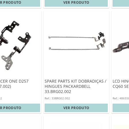
ER PRODUTO
VER PRODUTO
ACER ONE D257
SPARE PARTS KIT DOBRADIÇAS /
LCD HIN
7.002)
HINGUES PACKARDBELL
CQ60 SE
33.BRG02.002
02
Ref.: 33BRG02.002
Ref.: 48655
ER PRODUTO
VER PRODUTO