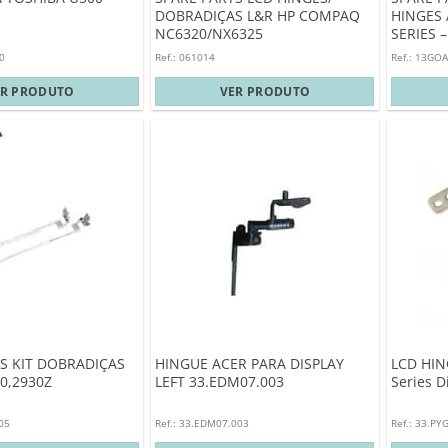
DOBRADIÇAS L&R HP COMPAQ
HINGES 
NC6320/NX6325
SERIES 
0
Ref.: 061014
Ref.: 13GO
ER PRODUTO
VER PRODUTO
S KIT DOBRADIÇAS
HINGUE ACER PARA DISPLAY
LCD HIN
0,2930Z
LEFT 33.EDM07.003
Series Di
05
Ref.: 33.EDM07.003
Ref.: 33.PY