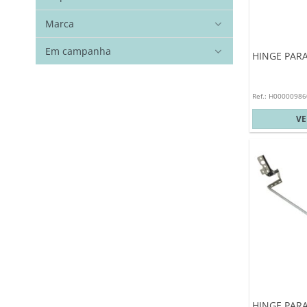
Marca
Em campanha
HINGE PARA
Ref.: H00000986
V
HINGE PARA