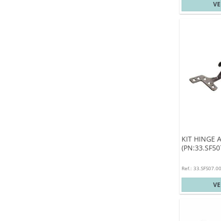
V
KIT HINGE 
(PN:33.SF50
Ref.: 33.SFS07.0
V