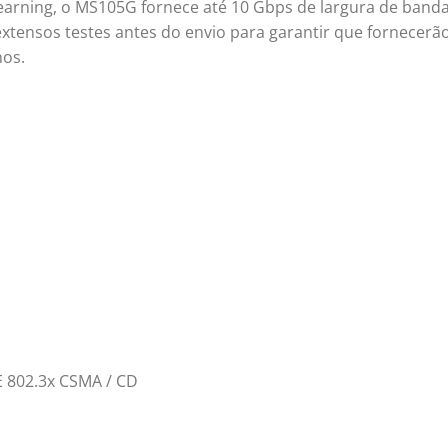
Learning, o MS105G fornece até 10 Gbps de largura de band
tensos testes antes do envio para garantir que fornecerã
nos.
EE 802.3x CSMA / CD