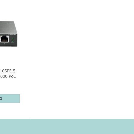
G105PE 5
1000 PoE
TO