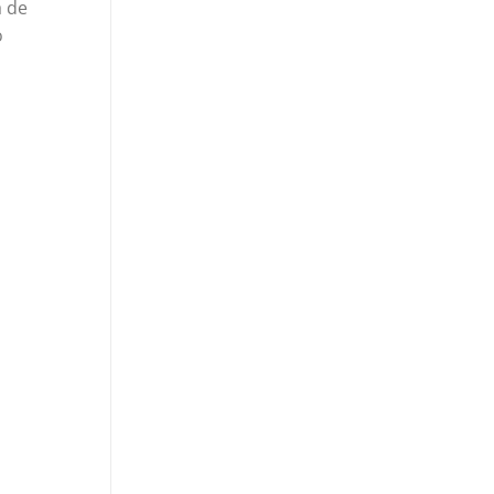
a de
o