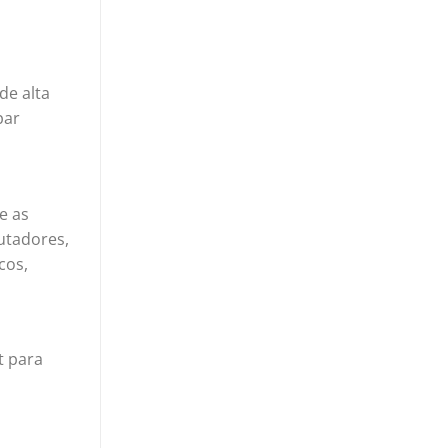
de alta
par
e as
utadores,
cos,
t para