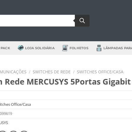
 PACK
LOJA SOLIDÁRIA
FOLHETOS
LÂMPADAS PAR
OMUNICAÇÕES
/
SWITCHES DE REDE
/
SWITCHES OFFICE/CASA
h Rede MERCUSYS 5Portas Gigabit
itches Office/Casa
099619
USYS