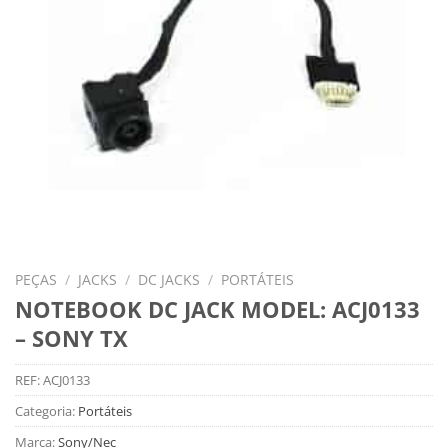
PEÇAS
/
JACKS
/
DC JACKS
/
PORTÁTEIS
NOTEBOOK DC JACK MODEL: ACJ0133
– SONY TX
REF:
ACJ0133
Categoria:
Portáteis
Marca:
Sony/Nec