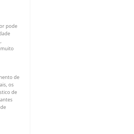
dor pode
idade
,
 muito
amento de
is, os
stico de
nantes
 de