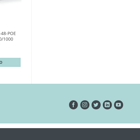
-48-POE
0/1000
TO