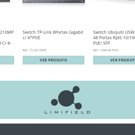
2210MP
Switch TP-Link 8Portas Gigabit
Switch Ubiquiti USW
c/ 4*POE
48 Portas RJ45 10/10
C/ 8-
PoE/ SFP
Ref.: TL-SG108PE
Ref.: USW-48-POE
VER PRODUTO
VER PRODU