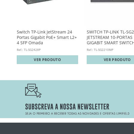
L-
Switch TP-Link JetStream 24
SWITCH TP-LINK TL-SG
Portas Gigabit PoE+ Smart L2+
JETSTREAM 10-PORTAS
4 SFP Omada
GIGABIT SMART SWITCH 
PORTAS POE+
Ref.: TL-SG2428P
Ref.: TL-SG2210MP
VER PRODUTO
VER PRODUTO