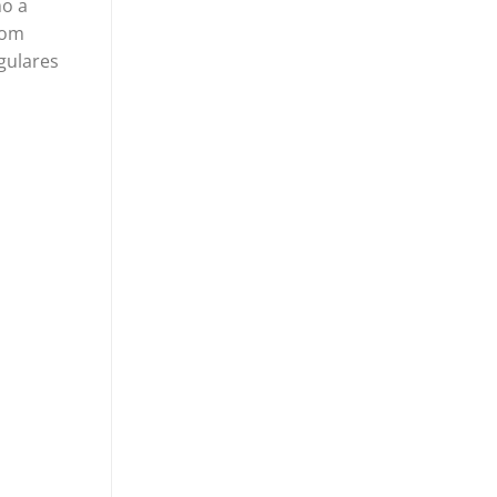
mo a
com
gulares