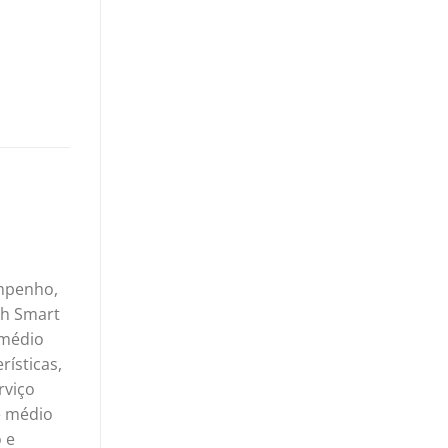
empenho,
ch Smart
 médio
ísticas,
rviço
e médio
 e