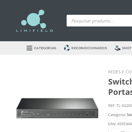
Skip
to
Products
content
search
CATEGORIAS
RECONDICIONADOS
SHOT
REDES E C
Switc
Porta
REF:
TL-SG20
Categoria:
Sw
EAN:
6935364