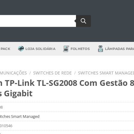
 PACK
LOJA SOLIDÁRIA
FOLHETOS
LÂMPADAS PAR
OMUNICAÇÕES
/
SWITCHES DE REDE
/
SWITCHES SMART MANAGE
h TP-Link TL-SG2008 Com Gestão 
s Gigabit
08
itches Smart Managed
010546