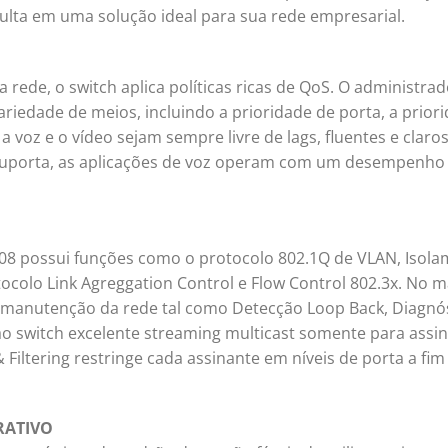
ulta em uma solução ideal para sua rede empresarial.
 rede, o switch aplica políticas ricas de QoS. O administra
riedade de meios, incluindo a prioridade de porta, a prior
a voz e o vídeo sejam sempre livre de lags, fluentes e claros
suporta, as aplicações de voz operam com um desempenho
2008 possui funções como o protocolo 802.1Q de VLAN, Isol
colo Link Agreggation Control e Flow Control 802.3x. No ma
a manutenção da rede tal como Detecção Loop Back, Diagnó
 switch excelente streaming multicast somente para assi
Filtering restringe cada assinante em níveis de porta a fim
RATIVO