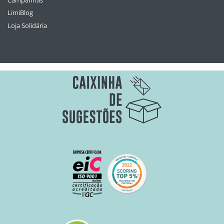
LimiBlog
Loja Solidária