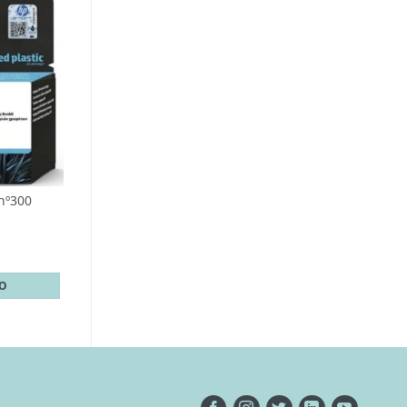
 nº300
TO