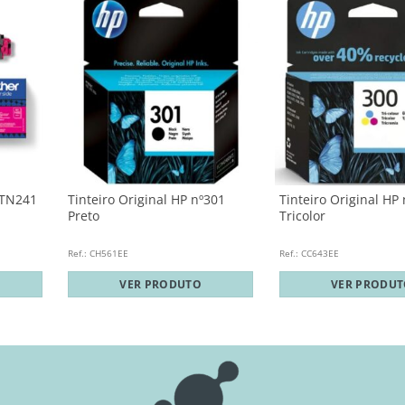
 TN241
Tinteiro Original HP nº301
Tinteiro Original HP
Preto
Tricolor
Ref.: CH561EE
Ref.: CC643EE
VER PRODUTO
VER PRODU