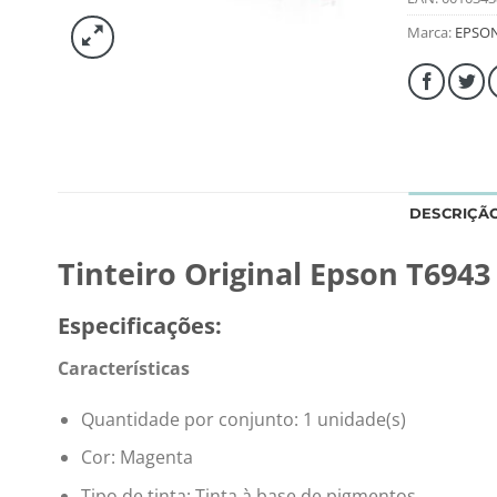
Marca:
EPSO
DESCRIÇÃ
Tinteiro Original Epson T694
Especificações:
Características
Quantidade por conjunto:
1 unidade(s)
Cor:
Magenta
Tipo de tinta:
Tinta à base de pigmentos