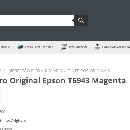
 PACK
LOJA SOLIDÁRIA
FOLHETOS
LÂMPADAS PAR
S
/
IMPRESSÃO E CONSUMÍVEIS
/
TINTEIROS ORIGINAIS
iro Original Epson T6943 Magenta
de Tinteiro Original Epson T6943 Magenta
300
teiros Originais
886209