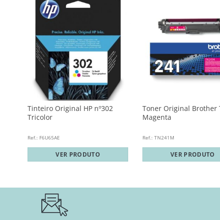
N241
Tinteiro Original HP nº302
Toner Original Brother
Tricolor
Magenta
Ref.: F6U65AE
Ref.: TN241M
VER PRODUTO
VER PRODUTO