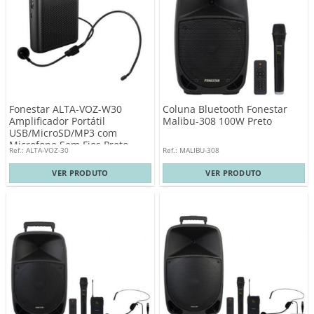
Fonestar ALTA-VOZ-W30
Coluna Bluetooth Fonestar
Amplificador Portátil
Malibu-308 100W Preto
USB/MicroSD/MP3 com
Microfone Sem Fios Preto
Ref.: ALTA-VOZ-30
Ref.: MALIBU-308
VER PRODUTO
VER PRODUTO