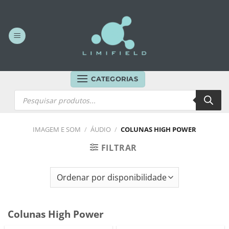
Skip
to
content
CATEGORIAS
Products
search
IMAGEM E SOM
/
ÁUDIO
/
COLUNAS HIGH POWER
FILTRAR
Colunas High Power