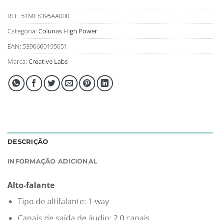
REF:
51MF8395AA000
Categoria:
Colunas High Power
EAN:
5390660195051
Marca:
Creative Labs
DESCRIÇÃO
INFORMAÇÃO ADICIONAL
Alto-falante
Tipo de altifalante: 1-way
Canais de saída de áudio: 2.0 canais