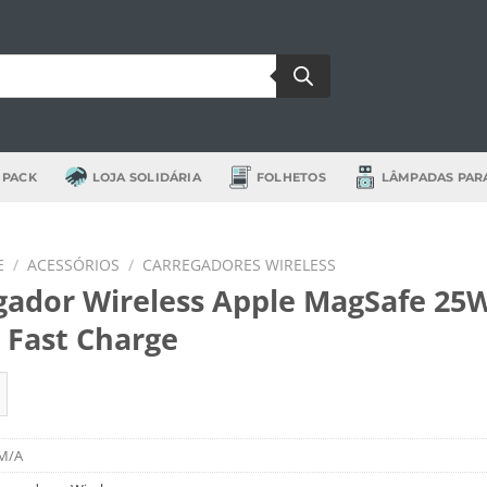
 PACK
LOJA SOLIDÁRIA
FOLHETOS
LÂMPADAS PAR
E
/
ACESSÓRIOS
/
CARREGADORES WIRELESS
gador Wireless Apple MagSafe 25
– Fast Charge
de Carregador Wireless Apple MagSafe 25W (1m) - Fast Charge
M/A