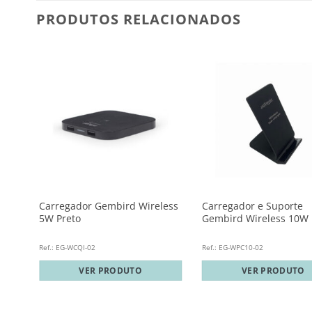
PRODUTOS RELACIONADOS
mi
Carregador Gembird Wireless
Carregador e Suporte
5W Preto
Gembird Wireless 10W 
Ref.: EG-WCQI-02
Ref.: EG-WPC10-02
VER PRODUTO
VER PRODUTO