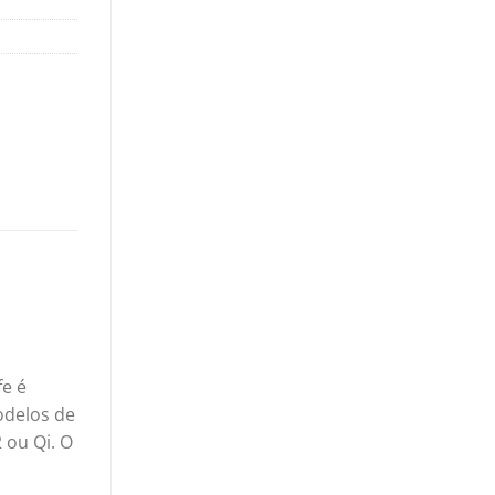
e é
odelos de
 ou Qi. O