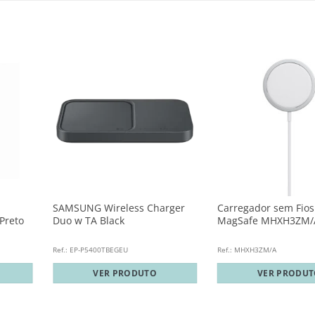
SAMSUNG Wireless Charger
Carregador sem Fios
Preto
Duo w TA Black
MagSafe MHXH3ZM/
Ref.: EP-P5400TBEGEU
Ref.: MHXH3ZM/A
VER PRODUTO
VER PRODU