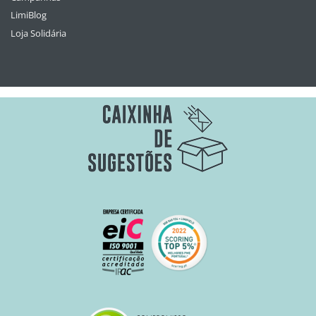
LimiBlog
Loja Solidária