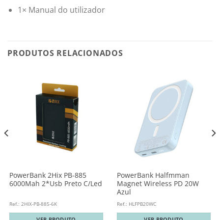
1× Manual do utilizador
PRODUTOS RELACIONADOS
PowerBank 2Hix PB-885
PowerBank Halfmman
6000Mah 2*Usb Preto C/Led
Magnet Wireless PD 20W
Azul
Ref.: 2HIX-PB-885-6K
Ref.: HLFPB20WC
VER PRODUTO
VER PRODUTO