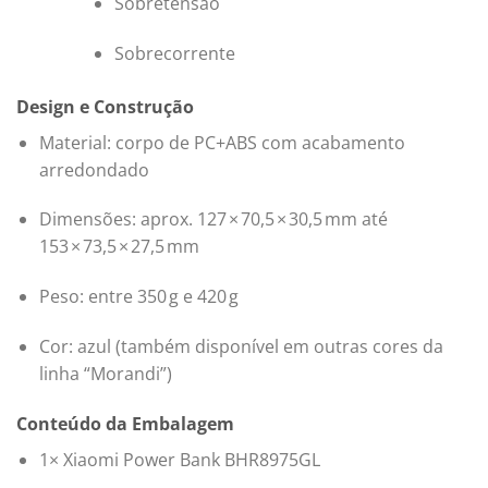
Sobretensão
Sobrecorrente
Design e Construção
Material: corpo de PC+ABS com acabamento
arredondado
Dimensões: aprox. 127 × 70,5 × 30,5 mm até
153 × 73,5 × 27,5 mm
Peso: entre 350 g e 420 g
Cor: azul (também disponível em outras cores da
linha “Morandi”)
Conteúdo da Embalagem
1× Xiaomi Power Bank BHR8975GL