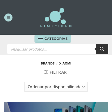
Skip
to
content
CATEGORIAS
Products
search
BRANDS
/
XIAOMI
FILTRAR