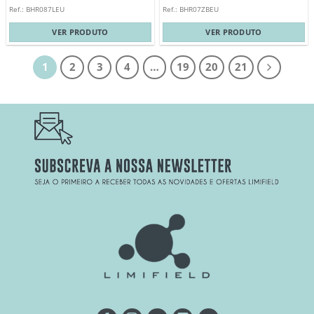
Ref.: BHR087LEU
Ref.: BHR07ZBEU
VER PRODUTO
VER PRODUTO
1
2
3
4
…
19
20
21