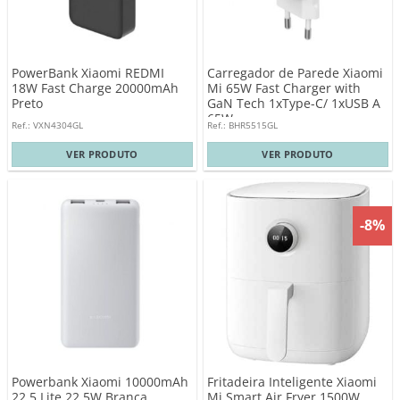
PowerBank Xiaomi REDMI
Carregador de Parede Xiaomi
18W Fast Charge 20000mAh
Mi 65W Fast Charger with
Preto
GaN Tech 1xType-C/ 1xUSB A
65W
Ref.: VXN4304GL
Ref.: BHR5515GL
VER PRODUTO
VER PRODUTO
-8%
Powerbank Xiaomi 10000mAh
Fritadeira Inteligente Xiaomi
22.5 Lite 22.5W Branca
Mi Smart Air Fryer 1500W