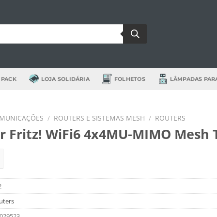
 PACK
LOJA SOLIDÁRIA
FOLHETOS
LÂMPADAS PAR
OMUNICAÇÕES
/
ROUTERS E SISTEMAS MESH
/
ROUTERS
r Fritz! WiFi6 4x4MU-MIMO Mesh T
de Router Fritz! WiFi6 4x4MU-MIMO Mesh Tri-Ba
2
uters
029523