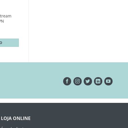
Stream
PN
TO
LOJA ONLINE