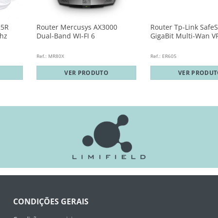
25R
Router Mercusys AX3000
Router Tp-Link Safe
hz
Dual-Band WI-FI 6
GigaBit Multi-Wan V
Ref.: MR80X
Ref.: ER605
VER PRODUTO
VER PRODU
CONDIÇÕES GERAIS