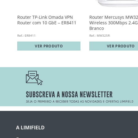
bps
Router TP-Link Omada VPN
Router Mercusys MW3
Router com 10 GbE – ER8411
Wireless 300Mbps 2.4G
Branco
Ref.: ER8411
Ref.: MW325R
VER PRODUTO
VER PRODUTO
A LIMIFIELD