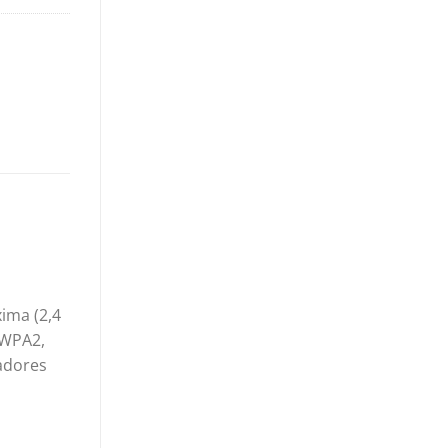
ima (2,4
 WPA2,
cadores