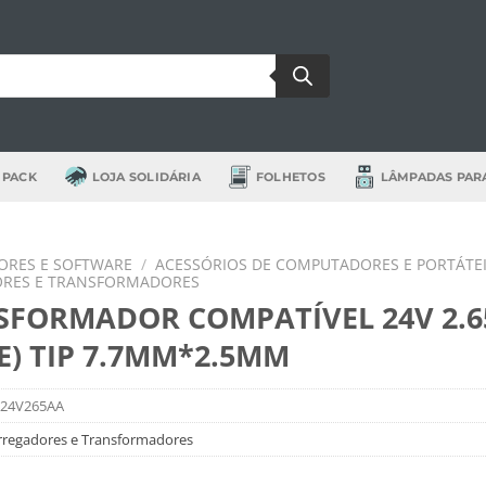
 PACK
LOJA SOLIDÁRIA
FOLHETOS
LÂMPADAS PAR
RES E SOFTWARE
/
ACESSÓRIOS DE COMPUTADORES E PORTÁTE
RES E TRANSFORMADORES
SFORMADOR COMPATÍVEL 24V 2.6
E) TIP 7.7MM*2.5MM
24V265AA
rregadores e Transformadores