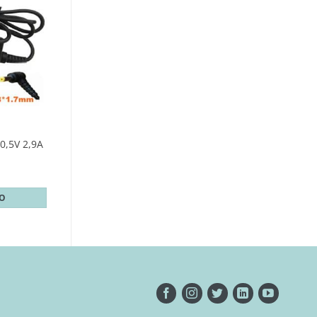
,5V 2,9A
TO