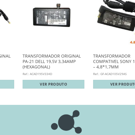
INAL
TRANSFORMADOR ORIGINAL
TRANSFORMADOR
PA-21 DELL 19,5V 3,34AMP
COMPATIVEL SONY 10
(HEXAGONAL)
– 4,8*1,7MM
Ref.: ACAD195V334D
Ref.: GF-ACAD105V29AS
VER PRODUTO
VER PRODU