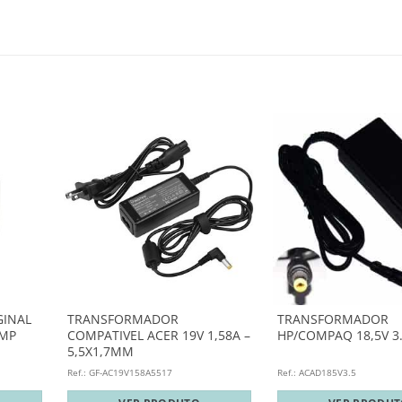
INAL
TRANSFORMADOR
TRANSFORMADOR
AMP
COMPATIVEL ACER 19V 1,58A –
HP/COMPAQ 18,5V 3
5,5X1,7MM
Ref.: GF-AC19V158A5517
Ref.: ACAD185V3.5