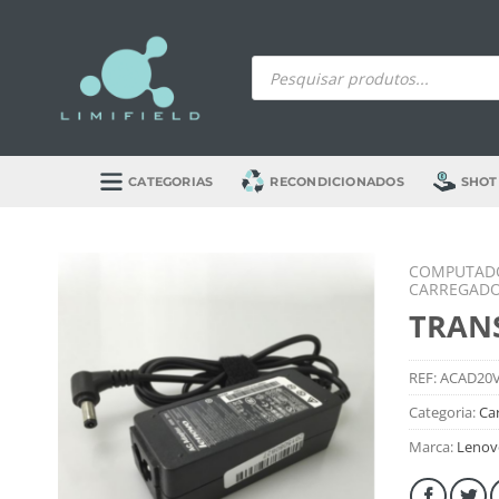
Skip
to
Products
content
search
CATEGORIAS
RECONDICIONADOS
SHOT
COMPUTADO
CARREGADO
TRAN
REF:
ACAD20
Categoria:
Ca
Marca:
Lenov