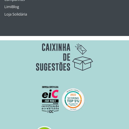
LimiBlog
Loja Solidária